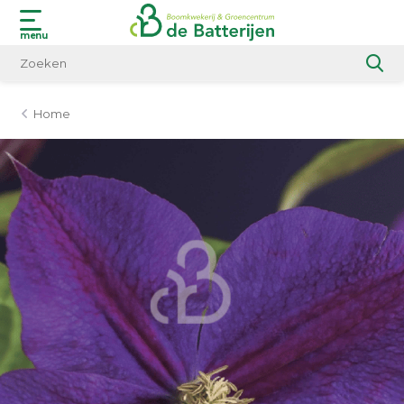
menu
Home