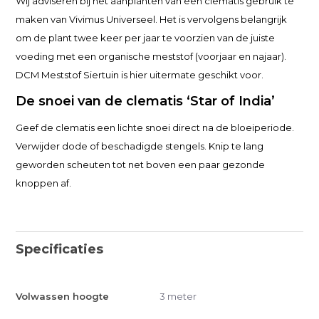
Wij adviseren bij het aanplanten van een clematis gebruik te
maken van Vivimus Universeel. Het is vervolgens belangrijk
om de plant twee keer per jaar te voorzien van de juiste
voeding met een organische meststof (voorjaar en najaar).
DCM Meststof Siertuin is hier uitermate geschikt voor.
De snoei van de clematis ‘Star of India’
Geef de clematis een lichte snoei direct na de bloeiperiode.
Verwijder dode of beschadigde stengels. Knip te lang
geworden scheuten tot net boven een paar gezonde
knoppen af.
Specificaties
Volwassen hoogte
3 meter