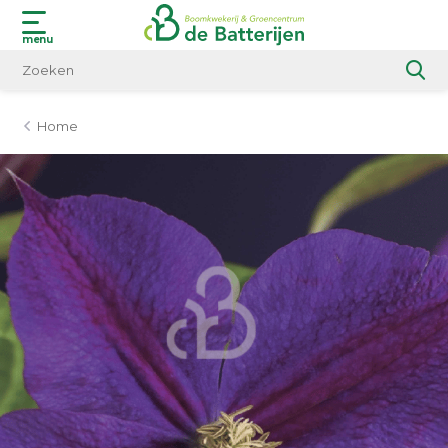
menu
Home