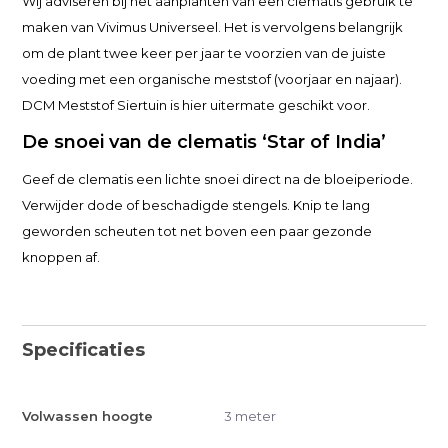
Wij adviseren bij het aanplanten van een clematis gebruik te
maken van Vivimus Universeel. Het is vervolgens belangrijk
om de plant twee keer per jaar te voorzien van de juiste
voeding met een organische meststof (voorjaar en najaar).
DCM Meststof Siertuin is hier uitermate geschikt voor.
De snoei van de clematis ‘Star of India’
Geef de clematis een lichte snoei direct na de bloeiperiode.
Verwijder dode of beschadigde stengels. Knip te lang
geworden scheuten tot net boven een paar gezonde
knoppen af.
Specificaties
Volwassen hoogte
3 meter