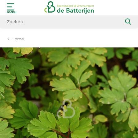
menu
Home