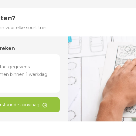
hten?
 voor elke soort tuin.
preken
rstuur de aanvraag