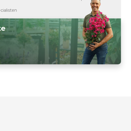
cialisten
te