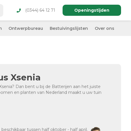
(0344) 64 12 71
Openingstijden
m
Ontwerpbureau
Bestuivingslijsten
Over ons
us Xsenia
enia? Dan bent u bij de Batterijen aan het juiste
 bomen en planten van Nederland maakt u uw tuin
d
beschikbaar tussen half oktober - half april.