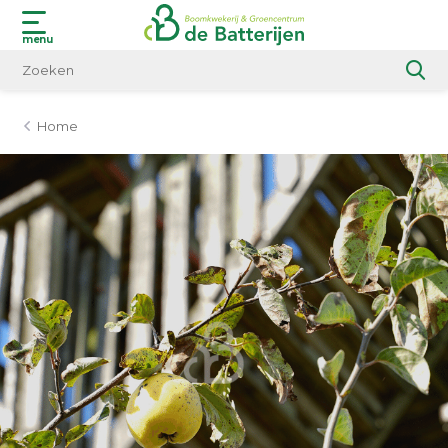
menu
Home