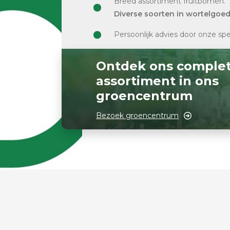
Breed assortiment fruitbomen.
Diverse soorten in wortelgoe
Persoonlijk advies door onze spe
Ontdek ons comple
assortiment in ons
groencentrum
Bezoek groencentrum