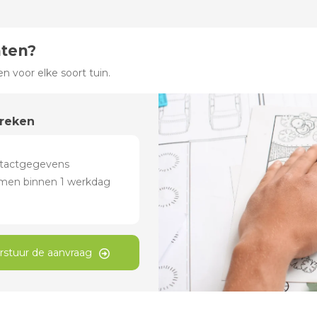
hten?
 voor elke soort tuin.
preken
rstuur de aanvraag