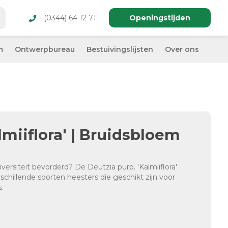
(0344) 64 12 71
Openingstijden
m
Ontwerpbureau
Bestuivingslijsten
Over ons
lmiiflora' | Bruidsbloem
versiteit bevorderd? De Deutzia purp. 'Kalmiiflora'
rschillende soorten heesters die geschikt zijn voor
.