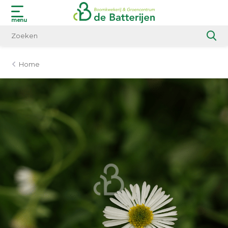
menu
Home