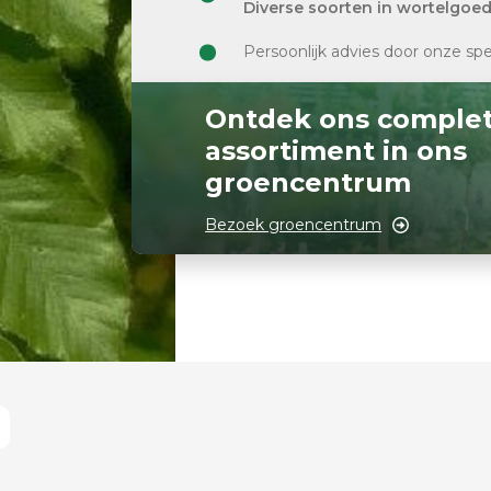
Diverse soorten in wortelgoe
Persoonlijk advies door onze spe
Ontdek ons comple
assortiment in ons
groencentrum
Bezoek groencentrum