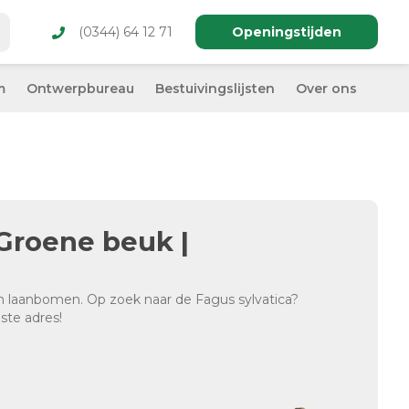
(0344) 64 12 71
Openingstijden
m
Ontwerpbureau
Bestuivingslijsten
Over ons
 Groene beuk |
en laanbomen. Op zoek naar de Fagus sylvatica?
iste adres!