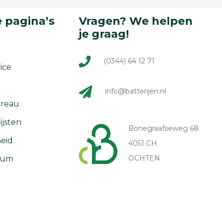
 pagina’s
Vragen? We helpen
je graag!
(0344) 64 12 71
ice
info@batterijen.nl
reau
ijsten
Bonegraafseweg 68
eid
4051 CH
OCHTEN
rum