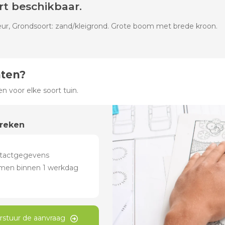
rt beschikbaar.
leur, Grondsoort: zand/kleigrond. Grote boom met brede kroon.
hten?
 voor elke soort tuin.
preken
rstuur de aanvraag