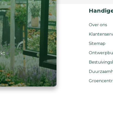
Handige
Over ons
Klantenserv
Sitemap
rkt
Ontwerpbu
Bestuivingsl
Duurzaamh
Groencent