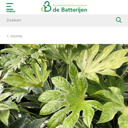
menu
Home