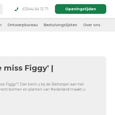
(0344) 64 12 71
Openingstijden
m
Ontwerpbureau
Bestuivingslijsten
Over ons
e miss Figgy' |
iss Figgy'? Dan bent u bij de Batterijen aan het
timent bomen en planten van Nederland maakt u