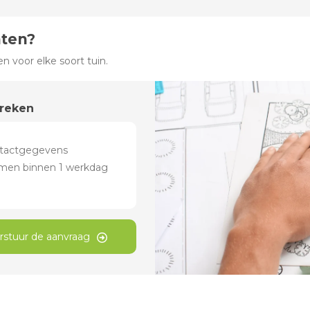
hten?
 voor elke soort tuin.
preken
rstuur de aanvraag