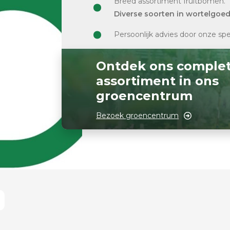
Breed assortiment fruitbomen.
Diverse soorten in wortelgoe
Persoonlijk advies door onze spe
Ontdek ons comple
assortiment in ons
groencentrum
Bezoek groencentrum