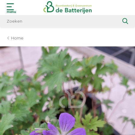
menu
Home