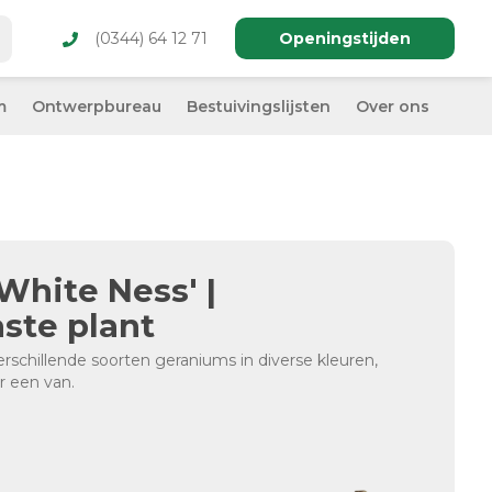
(0344) 64 12 71
Openingstijden
m
Ontwerpbureau
Bestuivingslijsten
Over ons
White Ness' |
ste plant
verschillende soorten geraniums in diverse kleuren,
r een van.