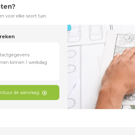
hten?
 voor elke soort tuin.
preken
rstuur de aanvraag