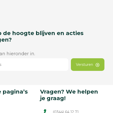
p de hoogte blijven en acties
gen?
dan hieronder in.
Versturen
 pagina’s
Vragen? We helpen
je graag!
(0344) 64 12 71