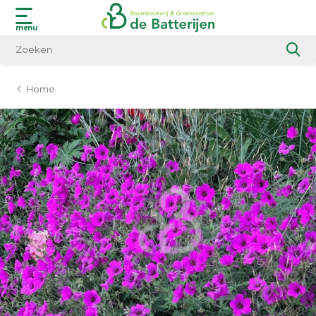
menu
Home