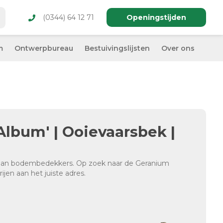
(0344) 64 12 71
Openingstijden
m
Ontwerpbureau
Bestuivingslijsten
Over ons
Album' | Ooievaarsbek |
 aan bodembedekkers. Op zoek naar de Geranium
ijen aan het juiste adres.