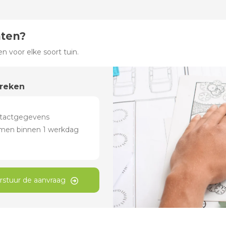
hten?
 voor elke soort tuin.
preken
rstuur de aanvraag