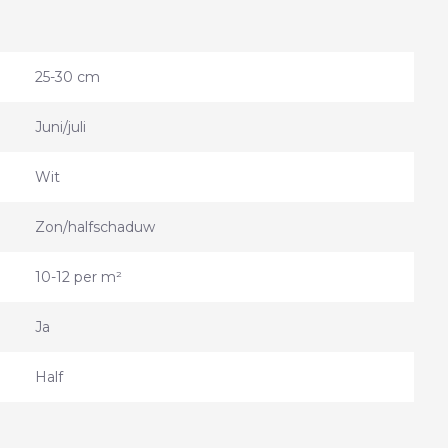
25-30 cm
Juni/juli
Wit
Zon/halfschaduw
10-12 per m²
Ja
Half