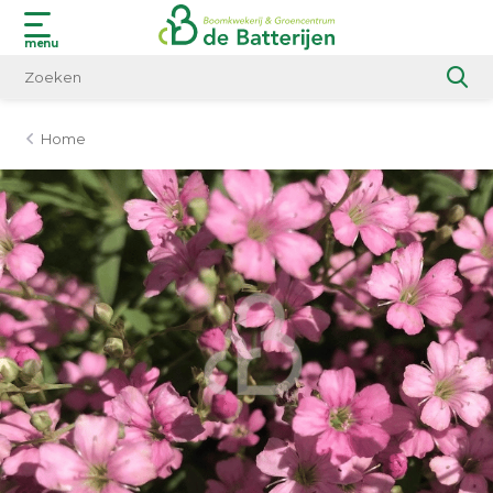
menu
Home