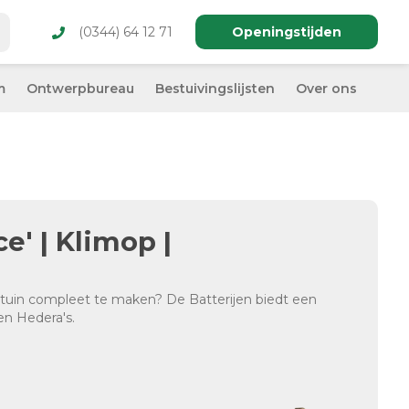
(0344) 64 12 71
Openingstijden
m
Ontwerpbureau
Bestuivingslijsten
Over ons
ce' | Klimop |
 tuin compleet te maken? De Batterijen biedt een
en Hedera's.