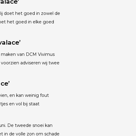
valace’
Hij doet het goed in zowel de
oet het goed in elke goed
Ivalace’
 te maken van DCM Vivimus
 voorzien adviseren wij twee
ce’
eien, en kan weinig fout
jes en vol bij staat
juni. De tweede snoei kan
et in de volle zon om schade