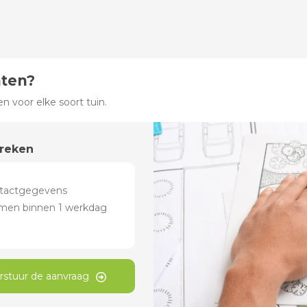
hten?
 voor elke soort tuin.
preken
rstuur de aanvraag