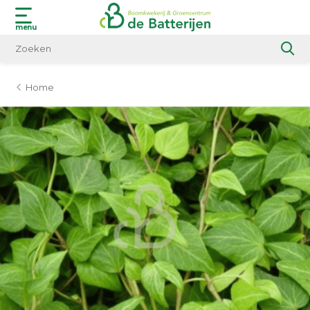
menu
Home