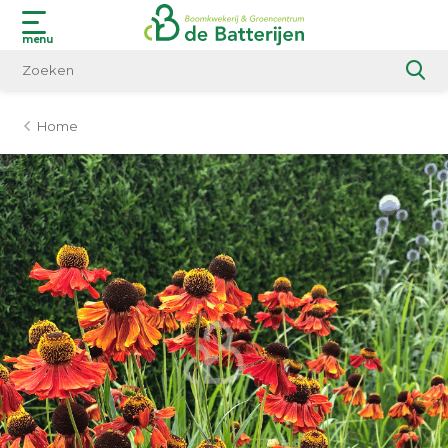
menu
Home