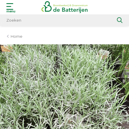
menu
Home