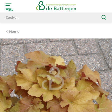
menu
Home