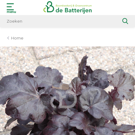
menu
Home