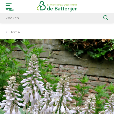
menu
Home