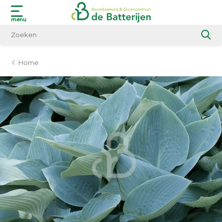
menu
Home