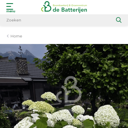
menu
Home