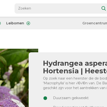
Leibomen
Groencentru
Hydrangea aspera 
Hortensia | Heest
Op zoek naar een heerster die de bio
'Macrophylla' is hier √©√©n van. De Ba
geschikt zijn voor het aantrekken van 
Duurzaam gekweekt