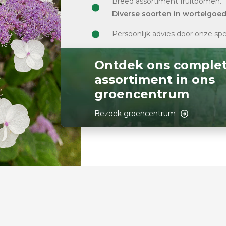
Breed assortiment fruitbomen.
Diverse soorten in wortelgoe
Persoonlijk advies door onze spe
Ontdek ons comple
assortiment in ons
groencentrum
Bezoek groencentrum