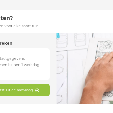
hten?
 voor elke soort tuin.
preken
rstuur de aanvraag