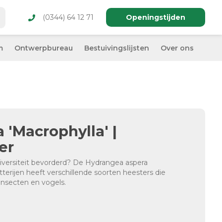
(0344) 64 12 71
Openingstijden
m
Ontwerpbureau
Bestuivingslijsten
Over ons
'Macrophylla' |
er
diversiteit bevorderd? De Hydrangea aspera
tterijen heeft verschillende soorten heesters die
insecten en vogels.