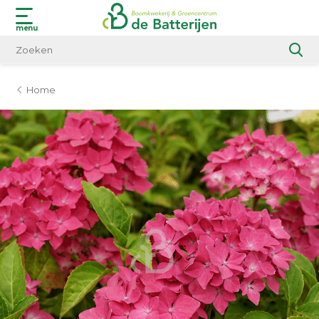
menu
Home