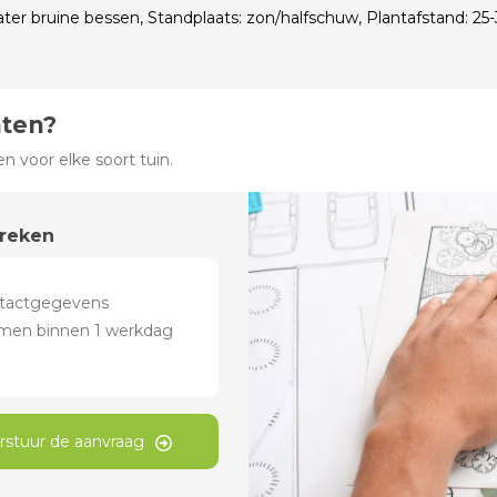
later bruine bessen, Standplaats: zon/halfschuw, Plantafstand: 2
hten?
 voor elke soort tuin.
preken
rstuur de aanvraag