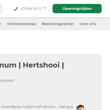
(0344) 64 12 71
Openingstijden
m
Ontwerpbureau
Bestuivingslijsten
Over ons
num | Hertshooi |
ste plant
d
beschikbaar tussen half oktober - half april.