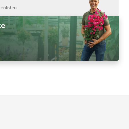
cialisten
te