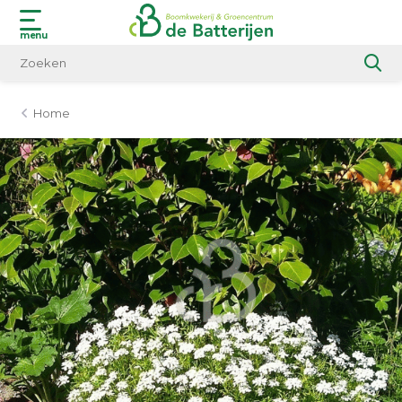
menu
Home