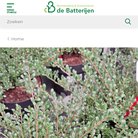
menu
Home