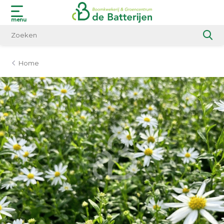
menu
Home