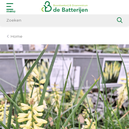
menu
Home