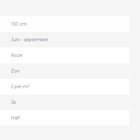
130 cm
Juni - september
Roze
Zon
2 per m²
Ja
Half