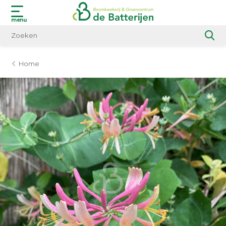
menu
Home