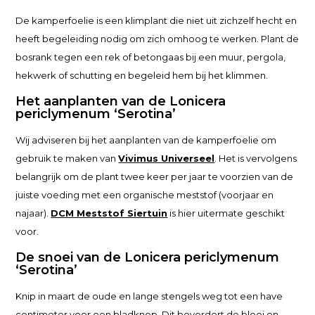
De kamperfoelie is een klimplant die niet uit zichzelf hecht en
heeft begeleiding nodig om zich omhoog te werken. Plant de
bosrank tegen een rek of betongaas bij een muur, pergola,
hekwerk of schutting en begeleid hem bij het klimmen.
Het aanplanten van de Lonicera
periclymenum ‘Serotina’
Wij adviseren bij het aanplanten van de kamperfoelie om
gebruik te maken van
Vivimus Universeel
. Het is vervolgens
belangrijk om de plant twee keer per jaar te voorzien van de
juiste voeding met een organische meststof (voorjaar en
najaar).
DCM Meststof Siertuin
is hier uitermate geschikt
voor.
De snoei van de Lonicera periclymenum
‘Serotina’
Knip in maart de oude en lange stengels weg tot een have
centimeter voor een bladknop. Dit bevordert de bloei en