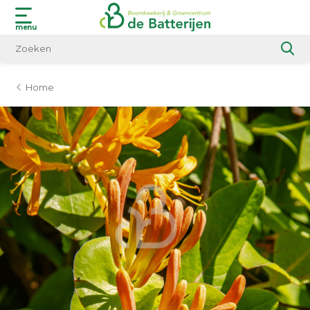
menu
Home