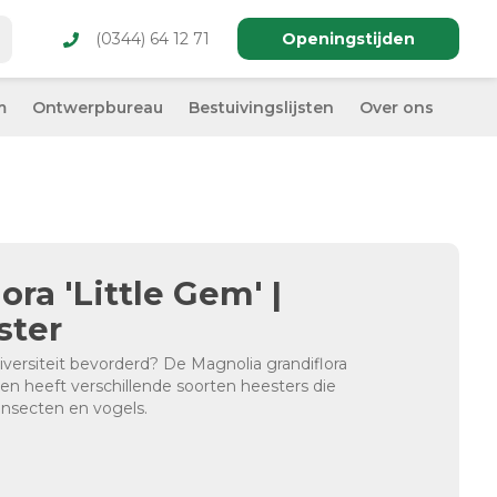
(0344) 64 12 71
Openingstijden
m
Ontwerpbureau
Bestuivingslijsten
Over ons
ora 'Little Gem' |
ster
iversiteit bevorderd? De Magnolia grandiflora
ijen heeft verschillende soorten heesters die
insecten en vogels.