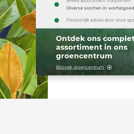
Breed assortiment fruitbomen.
Diverse soorten in wortelgoe
Persoonlijk advies door onze spe
Ontdek ons comple
assortiment in ons
groencentrum
Bezoek groencentrum