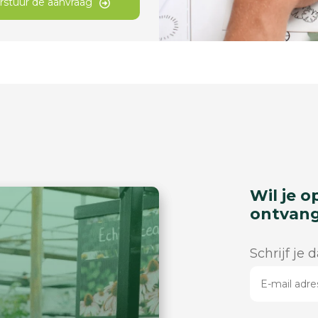
rstuur de aanvraag
Wil je o
ontvan
Schrijf je 