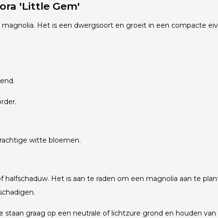
ra 'Little Gem'
e magnolia. Het is een dwergsoort en groeit in een compacte eiv
vend.
order.
 prachtige witte bloemen.
n of halfschaduw. Het is aan te raden om een magnolia aan te pl
eschadigen.
g. Ze staan graag op een neutrale of lichtzure grond en houden 