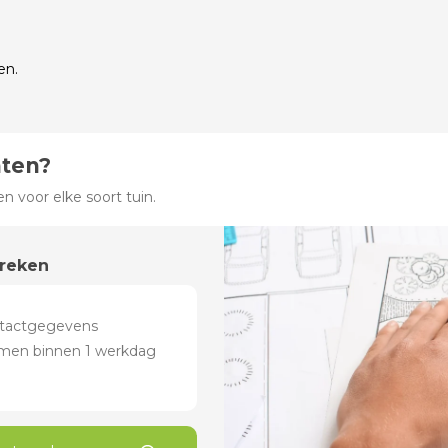
en.
hten?
 voor elke soort tuin.
preken