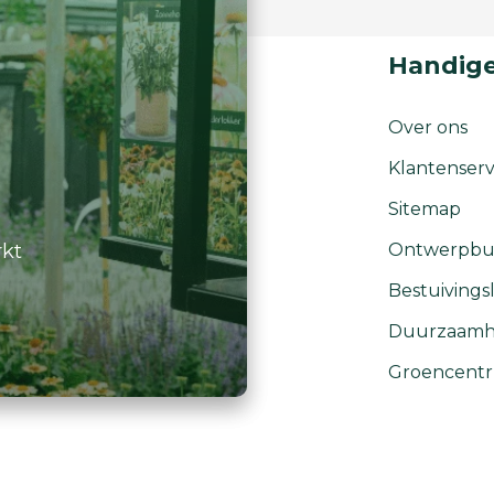
Handige
Over ons
Klantenserv
Sitemap
rkt
Ontwerpbu
Bestuivingsl
Duurzaamh
Groencent