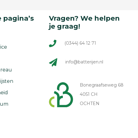
 pagina’s
Vragen? We helpen
je graag!
(0344) 64 12 71
ice
info@batterijen.nl
reau
ijsten
Bonegraafseweg 68
eid
4051 CH
OCHTEN
rum