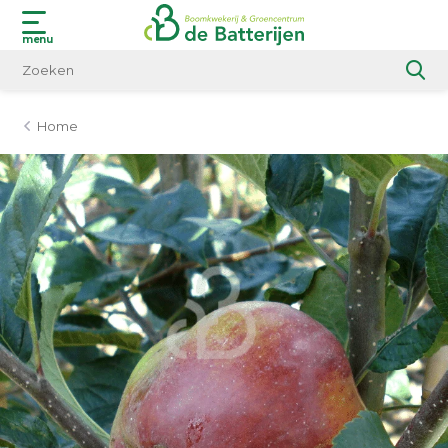
menu
Home