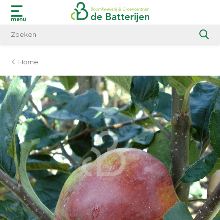
menu
Home