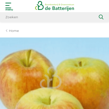
menu
Home