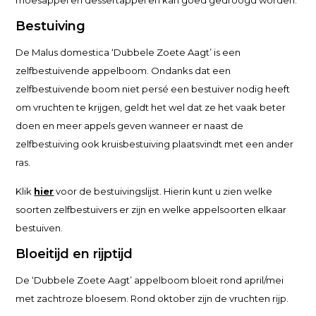
moesappel en dessertappel en kan goed gedroogd worden.
Bestuiving
De Malus domestica ‘Dubbele Zoete Aagt’ is een
zelfbestuivende appelboom. Ondanks dat een
zelfbestuivende boom niet persé een bestuiver nodig heeft
om vruchten te krijgen, geldt het wel dat ze het vaak beter
doen en meer appels geven wanneer er naast de
zelfbestuiving ook kruisbestuiving plaatsvindt met een ander
ras.
Klik
hier
voor de bestuivingslijst. Hierin kunt u zien welke
soorten zelfbestuivers er zijn en welke appelsoorten elkaar
bestuiven.
Bloeitijd en rijptijd
De ‘Dubbele Zoete Aagt’ appelboom bloeit rond april/mei
met zachtroze bloesem. Rond oktober zijn de vruchten rijp.