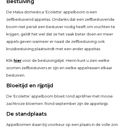
Bestuiving
De Malus domestica ‘Ecolette' appelboom is een
zelfbestuivend appelras. Ondanks dat een zelfbestuivende
boom niet persé een bestuiver nodig heeft om vruchten te
krijgen, geldt het wel dat ze het vaak beter doen en meer
appels geven wanneer er naast de zelfbestuiving ook
kruisbestuiving plaatsvindt met een ander appelras.
Klik
hier
voor de bestuivingslijst. Hierin kunt u zien welke
soorten zelfbestuivers er zijn en welke appelrassen elkaar
bestuiven.
Bloeitijd en rijptijd
De ‘Ecolette’ appelboom bloeit rond april/mei met mooie
zachtroze bloemen. Rond september zijn de appelsrijp.
De standplaats
Appelbomen staan bij voorkeur op een plaats in de volle zon