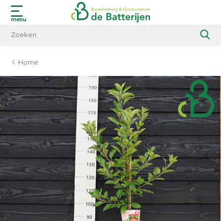
menu
Home