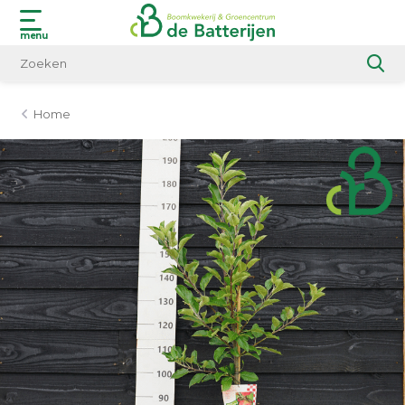
menu
Home