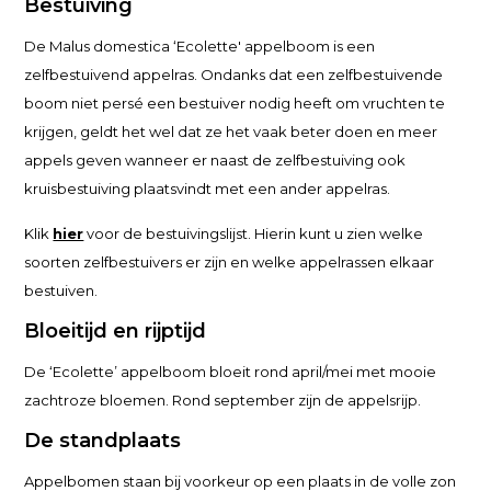
Bestuiving
De Malus domestica ‘Ecolette' appelboom is een
zelfbestuivend appelras. Ondanks dat een zelfbestuivende
boom niet persé een bestuiver nodig heeft om vruchten te
krijgen, geldt het wel dat ze het vaak beter doen en meer
appels geven wanneer er naast de zelfbestuiving ook
kruisbestuiving plaatsvindt met een ander appelras.
Klik
hier
voor de bestuivingslijst. Hierin kunt u zien welke
soorten zelfbestuivers er zijn en welke appelrassen elkaar
bestuiven.
Bloeitijd en rijptijd
De ‘Ecolette’ appelboom bloeit rond april/mei met mooie
zachtroze bloemen. Rond september zijn de appelsrijp.
De standplaats
Appelbomen staan bij voorkeur op een plaats in de volle zon