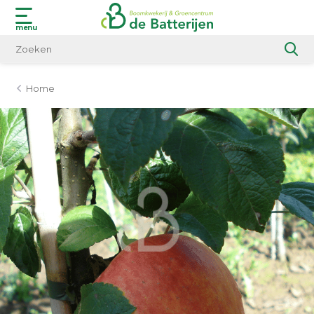
menu
Home