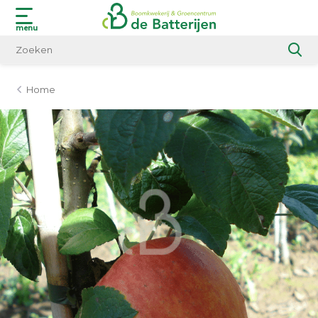
menu
Home