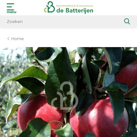
menu
Home