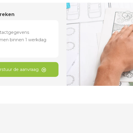
preken
rstuur de aanvraag