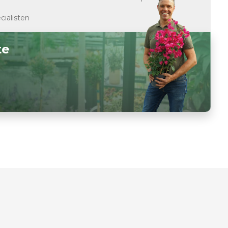
cialisten
te