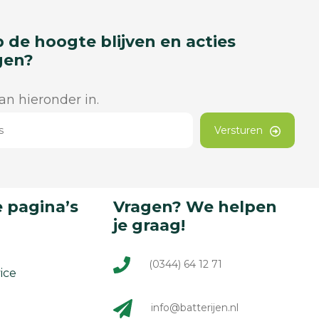
p de hoogte blijven en acties
gen?
dan hieronder in.
Versturen
 pagina’s
Vragen? We helpen
je graag!
(0344) 64 12 71
ice
info@batterijen.nl