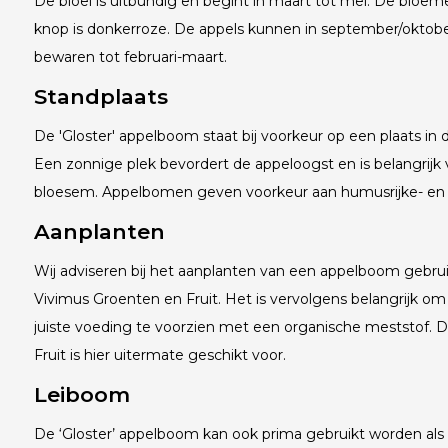
De bloei is uitbundig en begint in maart tot mei. De bloemen
knop is donkerroze. De appels kunnen in september/oktobe
bewaren tot februari-maart.
Standplaats
De 'Gloster' appelboom staat bij voorkeur op een plaats in 
Een zonnige plek bevordert de appeloogst en is belangrijk
bloesem. Appelbomen geven voorkeur aan humusrijke- en
Aanplanten
Wij adviseren bij het aanplanten van een appelboom gebr
Vivimus Groenten en Fruit. Het is vervolgens belangrijk om
juiste voeding te voorzien met een organische meststof.
Fruit is hier uitermate geschikt voor.
Leiboom
De ‘Gloster’ appelboom kan ook prima gebruikt worden als