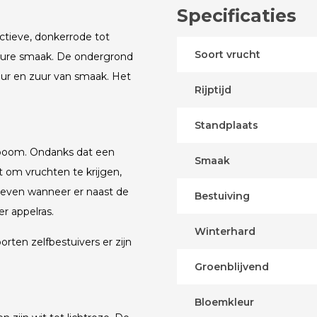
Specificaties
ctieve, donkerrode tot
Soort vrucht
szure smaak. De ondergrond
eur en zuur van smaak. Het
Rijptijd
Standplaats
lboom. Ondanks dat een
Smaak
 om vruchten te krijgen,
geven wanneer er naast de
Bestuiving
r appelras.
Winterhard
orten zelfbestuivers er zijn
Groenblijvend
Bloemkleur