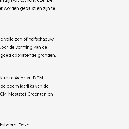
 zijn wit tot lichtroze. De
r worden geplukt en zijn te
de volle zon of halfschaduw.
 voor de vorming van de
 goed doorlatende gronden.
uik te maken van DCM
 de boom jaarlijks van de
 DCM Meststof Groenten en
 leiboom. Deze