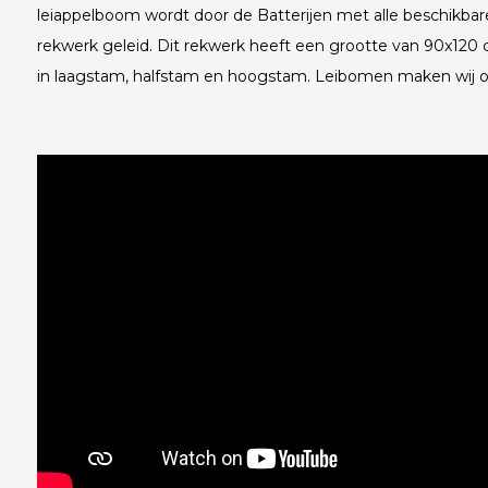
leiappelboom wordt door de Batterijen met alle beschikbar
rekwerk geleid. Dit rekwerk heeft een grootte van 90x120 
in laagstam, halfstam en hoogstam. Leibomen maken wij op