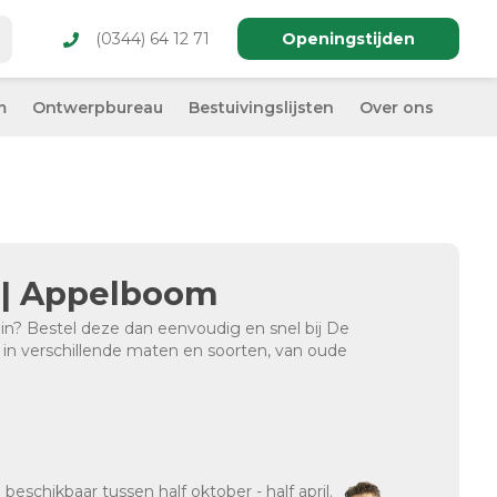
(0344) 64 12 71
Openingstijden
m
Ontwerpbureau
Bestuivingslijsten
Over ons
' | Appelboom
uin? Bestel deze dan eenvoudig en snel bij De
n in verschillende maten en soorten, van oude
d
beschikbaar tussen half oktober - half april.