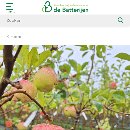
menu
Home