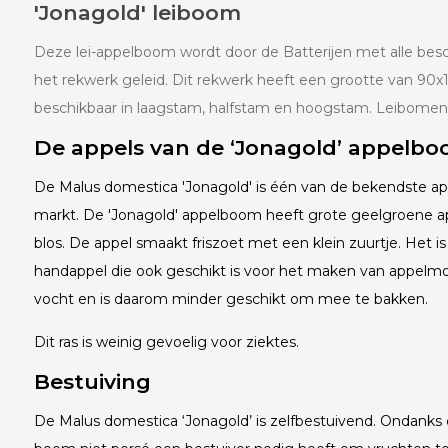
'Jonagold' leiboom
Deze lei-appelboom wordt door de Batterijen met alle besc
het rekwerk geleid. Dit rekwerk heeft een grootte van 90x
beschikbaar in laagstam, halfstam en hoogstam. Leibomen 
De appels van de ‘Jonagold’ appelb
De Malus domestica 'Jonagold' is één van de bekendste a
markt. De 'Jonagold' appelboom heeft grote geelgroene 
blos. De appel smaakt friszoet met een klein zuurtje. Het i
handappel die ook geschikt is voor het maken van appelmoe
vocht en is daarom minder geschikt om mee te bakken.
Dit ras is weinig gevoelig voor ziektes.
Bestuiving
De Malus domestica ‘Jonagold’ is zelfbestuivend. Ondanks