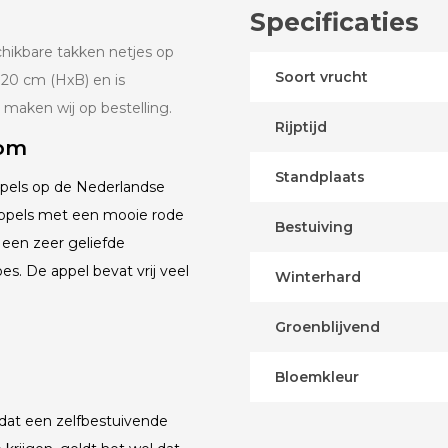
Specificaties
hikbare takken netjes op
Soort vrucht
120 cm (HxB) en is
maken wij op bestelling.
Rijptijd
oom
Standplaats
ppels op de Nederlandse
appels met een mooie rode
Bestuiving
s een zeer geliefde
s. De appel bevat vrij veel
Winterhard
Groenblijvend
Bloemkleur
 dat een zelfbestuivende