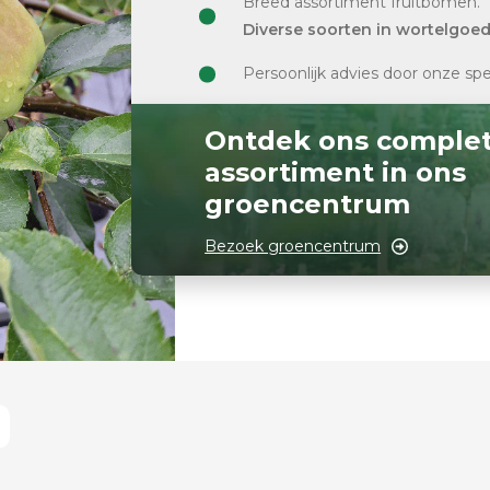
Breed assortiment fruitbomen.
Diverse soorten in wortelgoe
Persoonlijk advies door onze spe
Ontdek ons comple
assortiment in ons
groencentrum
Bezoek groencentrum