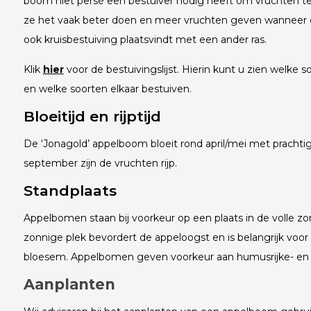
boom niet persé een bestuiver nodig heeft om vruchten te 
ze het vaak beter doen en meer vruchten geven wanneer er
ook kruisbestuiving plaatsvindt met een ander ras.
Klik
hier
voor de bestuivingslijst. Hierin kunt u zien welke so
en welke soorten elkaar bestuiven.
Bloeitijd en rijptijd
De ‘Jonagold’ appelboom bloeit rond april/mei met pracht
september zijn de vruchten rijp.
Standplaats
Appelbomen staan bij voorkeur op een plaats in de volle zo
zonnige plek bevordert de appeloogst en is belangrijk voo
bloesem. Appelbomen geven voorkeur aan humusrijke- en
Aanplanten