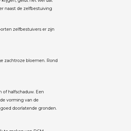
krijgen, geldt het wel dat
 naast de zelfbestuiving
orten zelfbestuivers er zijn
ige zachtroze bloemen. Rond
n of halfschaduw. Een
r de vorming van de
 goed doorlatende gronden.