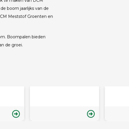
uik te maken van DCM
 de boom jaarlijks van de
 DCM Meststof Groenten en
oom. Boompalen bieden
van de groei.