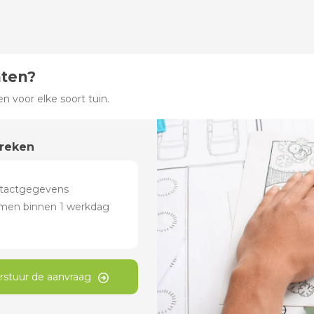
hten?
 voor elke soort tuin.
preken
rstuur de aanvraag