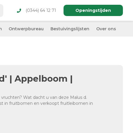
(0344) 64 12 71
Openingstijden
m
Ontwerpbureau
Bestuivingslijsten
Over ons
d' | Appelboom |
vruchten? Wat dacht u van deze Malus d.
ist in fruitbomen en verkoopt fruitleibomen in