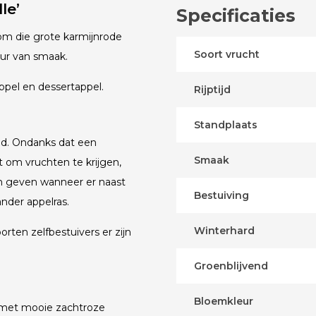
le’
Specificaties
om die grote karmijnrode
Soort vrucht
uur van smaak.
ppel en dessertappel.
Rijptijd
Standplaats
end. Ondanks dat een
Smaak
 om vruchten te krijgen,
n geven wanneer er naast
Bestuiving
nder appelras.
Winterhard
orten zelfbestuivers er zijn
Groenblijvend
Bloemkleur
i met mooie zachtroze