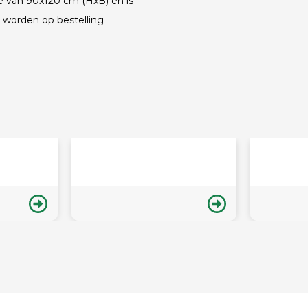
te van 90x120 cm (HxB) en is
 worden op bestelling