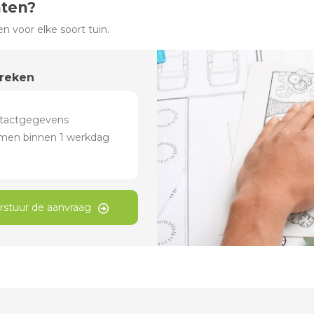
hten?
 voor elke soort tuin.
preken
rstuur de aanvraag