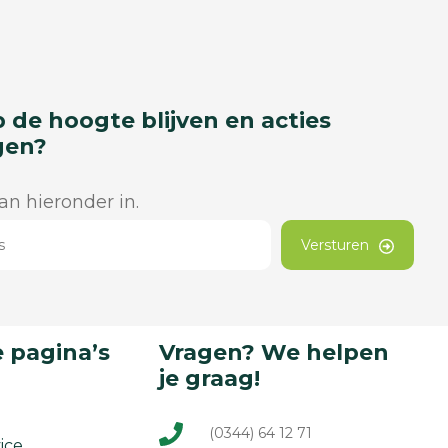
p de hoogte blijven en acties
gen?
dan hieronder in.
Versturen
 pagina’s
Vragen? We helpen
je graag!
(0344) 64 12 71
ice