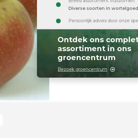
Breed assortiment fruitbomen.
Diverse soorten in wortelgoe
Persoonlijk advies door onze spe
Ontdek ons comple
assortiment in ons
groencentrum
Bezoek groencentrum