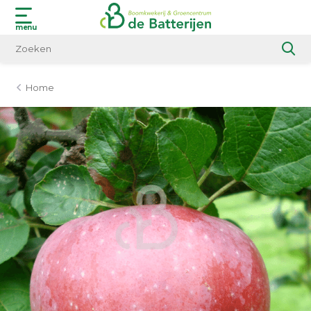
menu
Home